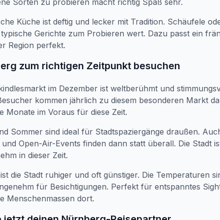
ne Sorten zu probieren macht richtig Spaß sehr.
sche Küche ist deftig und lecker mit Tradition. Schäufele o
d typische Gerichte zum Probieren wert. Dazu passt ein frä
er Region perfekt.
berg zum richtigen Zeitpunkt besuchen
kindlesmarkt im Dezember ist weltberühmt und stimmungsvo
 Besucher kommen jährlich zu diesem besonderen Markt da
le Monate im Voraus für diese Zeit.
und Sommer sind ideal für Stadtspaziergänge draußen. Auc
 und Open-Air-Events finden dann statt überall. Die Stadt is
hm in dieser Zeit.
ist die Stadt ruhiger und oft günstiger. Die Temperaturen s
ngenehm für Besichtigungen. Perfekt für entspanntes Sigh
e Menschenmassen dort.
e jetzt deinen Nürnberg-Reisepartner