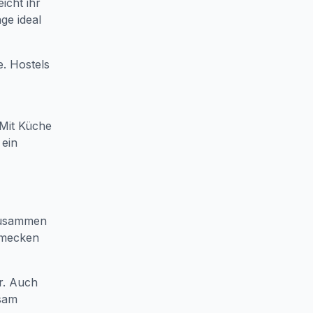
icht ihr
ge ideal
. Hostels
 Mit Küche
 ein
zusammen
chmecken
r. Auch
nsam