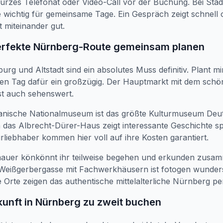
kurzes Telefonat oder Video-Call vor der Buchung. Bei Städt
 wichtig für gemeinsame Tage. Ein Gespräch zeigt schnell 
 miteinander gut.
perfekte Nürnberg-Route gemeinsam planen
burg und Altstadt sind ein absolutes Muss definitiv. Plant m
ben Tag dafür ein großzügig. Der Hauptmarkt mit dem sch
st auch sehenswert.
nische Nationalmuseum ist das größte Kulturmuseum Deu
h das Albrecht-Dürer-Haus zeigt interessante Geschichte 
urliebhaber kommen hier voll auf ihre Kosten garantiert.
mauer könkönnt ihr teilweise begehen und erkunden zusa
Weißgerbergasse mit Fachwerkhäusern ist fotogen wunde
e Orte zeigen das authentische mittelalterliche Nürnberg pe
kunft in Nürnberg zu zweit buchen