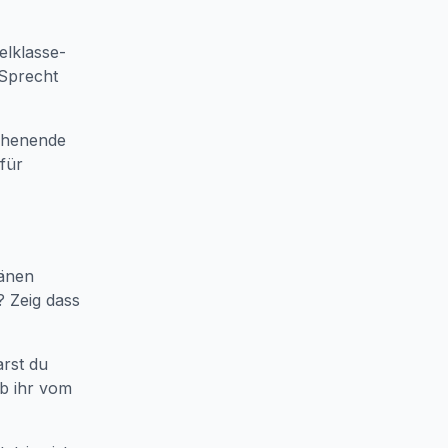
elklasse-
 Sprecht
ochenende
 für
länen
? Zeig dass
arst du
b ihr vom