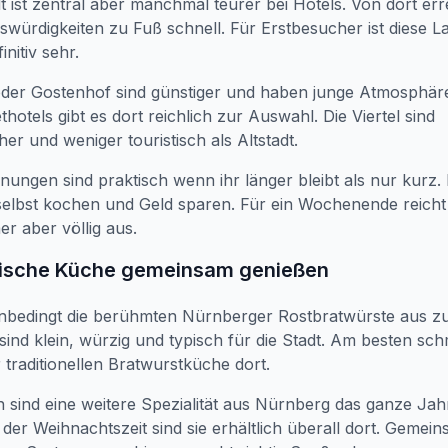
dt ist zentral aber manchmal teurer bei Hotels. Von dort erre
swürdigkeiten zu Fuß schnell. Für Erstbesucher ist diese La
initiv sehr.
oder Gostenhof sind günstiger und haben junge Atmosphäre
hotels gibt es dort reichlich zur Auswahl. Die Viertel sind
her und weniger touristisch als Altstadt.
ungen sind praktisch wenn ihr länger bleibt als nur kurz.
selbst kochen und Geld sparen. Für ein Wochenende reicht
r aber völlig aus.
kische Küche gemeinsam genießen
unbedingt die berühmten Nürnberger Rostbratwürste aus 
 sind klein, würzig und typisch für die Stadt. Am besten s
er traditionellen Bratwurstküche dort.
sind eine weitere Spezialität aus Nürnberg das ganze Jah
der Weihnachtszeit sind sie erhältlich überall dort. Gemei