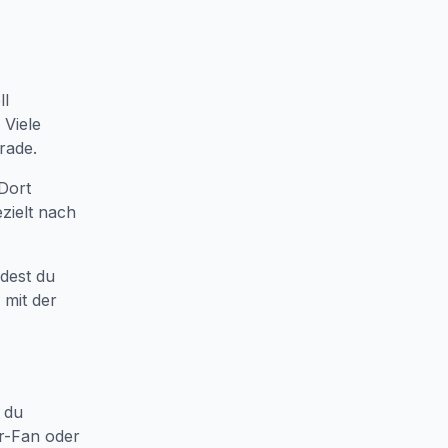
ll
 Viele
rade.
Dort
zielt nach
ndest du
 mit der
t du
r-Fan oder