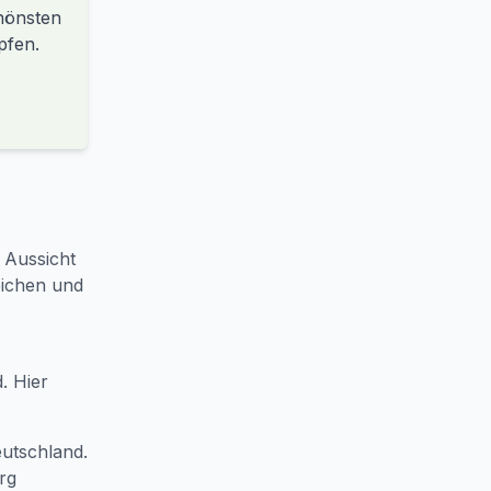
hönsten
pfen.
 Aussicht
eichen und
. Hier
eutschland.
rg