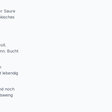
der Saure
nkisches
ll.
nn. Bucht
h
t lebendig
ind noch
tseeing