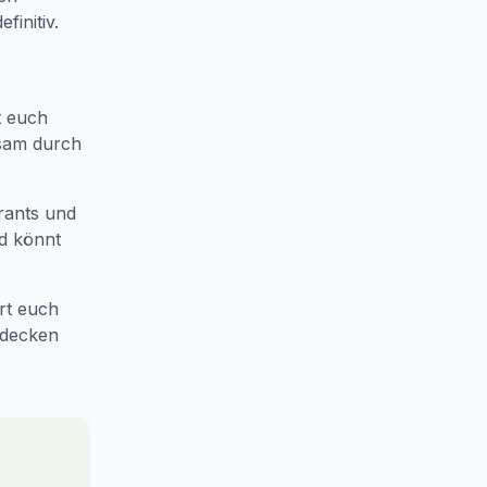
finitiv.
t euch
nsam durch
urants und
d könnt
rrt euch
tdecken