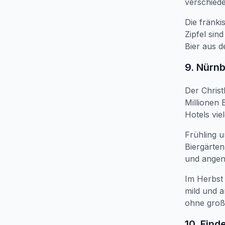
verschiede
Die fränki
Zipfel sin
Bier aus d
9. Nürn
Der Christ
Millionen
Hotels vie
Frühling 
Biergärten
und angene
Im Herbst 
mild und a
ohne groß
10. Find