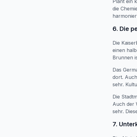
Plant ein 
die Chemie
harmoniert
6. Die 
Die Kaiser
einen hal
Brunnen i
Das Germa
dort. Auc
sehr. Kult
Die Stadt
Auch der 
sehr. Dies
7. Unter