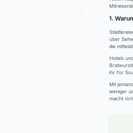
Mitreisend
0
Kommentare
1. Warum
Städtereis
über Sehe
die mittela
Hotels und
Bratwurst
ihr für S
Mit jemand
weniger u
macht rich