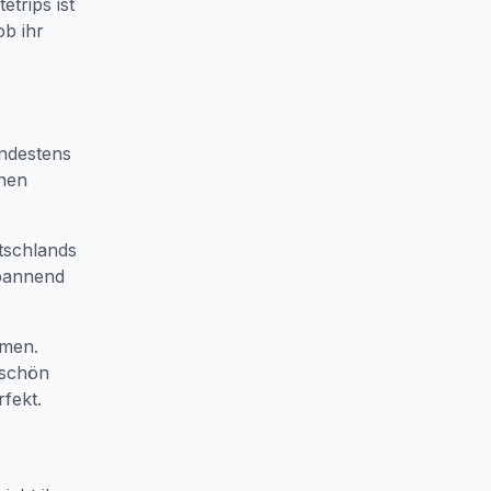
etrips ist
ob ihr
indestens
önen
tschlands
spannend
mmen.
rschön
rfekt.