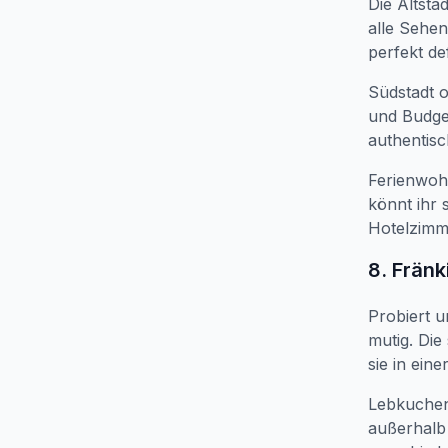
Die Altsta
alle Sehen
perfekt def
Südstadt 
und Budget
authentisc
Ferienwohn
könnt ihr 
Hotelzimme
8. Frän
Probiert 
mutig. Die
sie in ein
Lebkuchen 
außerhalb 