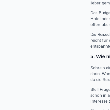
lieber gem
Das Budget
Hotel ode
offen über
Die Reised
reicht für
entspannt
5. Wie 
Schreib e
darin. Wan
du die Rei
Stell Frag
schon in 
Interesse