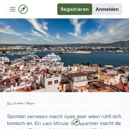
Registrieren
Anmelden
Reisepartner gesucht last minute?
Startseite
/
Blog
So klappt's noch schnell!
Spontan verreisen macht Spaß aber allein fühlt sich
11 November 2025
Admin
komisch an. Ein Last-Minute-Reisepartner macht die